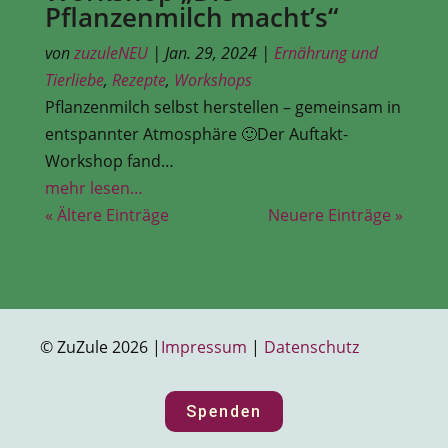
Pflanzenmilch macht’s“
von
zuzuleNEU
|
Jan. 29, 2024
|
Ernährung und
Tierliebe
,
Rezepte
,
Workshops
Pflanzenmilch selbst herstellen – gemeinsam in
entspannter Atmosphäre 🙂Der Auftakt-
Workshop fand…
mehr lesen…
« Ältere Einträge
Neuere Einträge »
© ZuZule 2026 |
Impressum
|
Datenschutz
Spenden