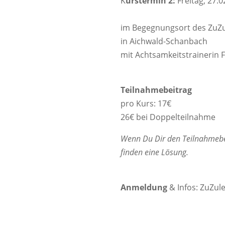
K
urstermin 2:
Freitag, 27.0
im Begegnungsort des ZuZ
in Aichwald-Schanbach
mit Achtsamkeitstrainerin 
Teilnahmebeitrag
pro Kurs: 17€
26€ bei Doppelteilnahme
Wenn Du Dir den Teilnahmebeit
finden eine Lösung.
Anmeldung
& Infos: ZuZul