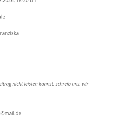
2.2026, 18-20 Uhr
ule
Franziska
rag nicht leisten kannst, schreib uns, wir
e@mail.de