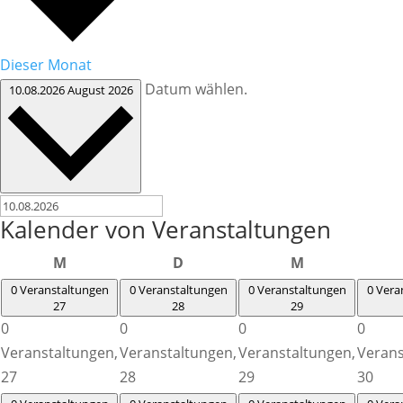
Dieser Monat
Datum wählen.
10.08.2026
August 2026
Kalender von Veranstaltungen
Montag
Dienstag
Mittwoch
M
D
M
0 Veranstaltungen
0 Veranstaltungen
0 Veranstaltungen
0 Vera
27
28
29
0
0
0
0
Veranstaltungen,
Veranstaltungen,
Veranstaltungen,
Verans
27
28
29
30