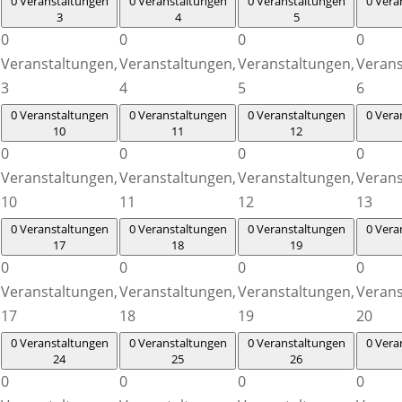
0 Veranstaltungen
0 Veranstaltungen
0 Veranstaltungen
0 Vera
3
4
5
0
0
0
0
Veranstaltungen,
Veranstaltungen,
Veranstaltungen,
Verans
3
4
5
6
0 Veranstaltungen
0 Veranstaltungen
0 Veranstaltungen
0 Vera
10
11
12
0
0
0
0
Veranstaltungen,
Veranstaltungen,
Veranstaltungen,
Verans
10
11
12
13
0 Veranstaltungen
0 Veranstaltungen
0 Veranstaltungen
0 Vera
17
18
19
0
0
0
0
Veranstaltungen,
Veranstaltungen,
Veranstaltungen,
Verans
17
18
19
20
0 Veranstaltungen
0 Veranstaltungen
0 Veranstaltungen
0 Vera
24
25
26
0
0
0
0