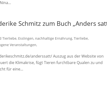
Nina...
derike Schmitz zum Buch „Anders sat
 Tierliebe
,
Esslingen
,
nachhaltige Ernährung
,
Tierliebe
,
ngene Veranstaltungen,
ederikeschmitz.de/anderssatt/ Auszug aus der Website von
euert die Klimakrise, fügt Tieren furchtbare Qualen zu und
ht für eine...