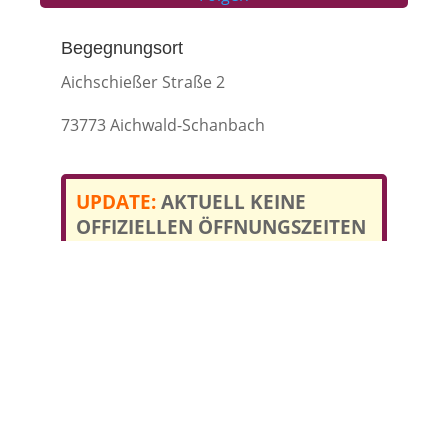
Begegnungsort
Aichschießer Straße 2
73773 Aichwald-Schanbach
UPDATE:
AKTUELL KEINE
OFFIZIELLEN ÖFFNUNGSZEITEN
Du möchtest noch(mal) in den
aktuellen Räumlichkeiten
vorbeikommen & Secondhand
Shoppen
>> Schreib uns gerne eine kurze Email
mit Kontaktdaten zur
Terminabsprache an