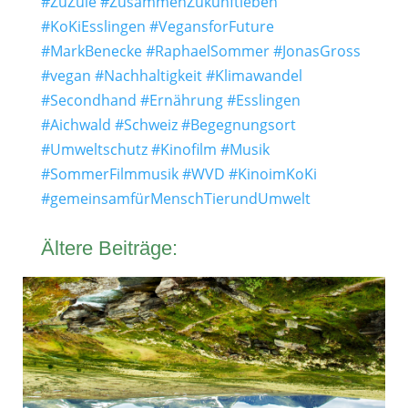
#ZuZule
#ZusammenZukunftleben
#KoKiEsslingen
#VegansforFuture
#MarkBenecke
#RaphaelSommer
#JonasGross
#vegan
#Nachhaltigkeit
#Klimawandel
#Secondhand
#Ernährung
#Esslingen
#Aichwald
#Schweiz
#Begegnungsort
#Umweltschutz
#Kinofilm
#Musik
#SommerFilmmusik
#WVD
#KinoimKoKi
#gemeinsamfürMenschTierundUmwelt
Ältere Beiträge: