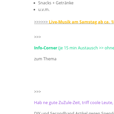
Snacks + Getränke
u.v.m.
>>>>>>
Live-Musik am Samstag ab ca. 1
>>>
Info-Corner
(je 15 min Austausch >> ohn
zum Thema
>>>
Hab ne gute ZuZule-Zeit, triff coole Leut
DIY und Secondhand Artikel gegen Spende