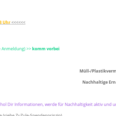
8 Uhr
<<<<<<
e Anmeldung) >>
komm vorbei
Müll-/Plastikver
Nachhaltige Er
e, hol Dir Informationen, werde für Nachhaltigkeit aktiv un
 (siehe ZuZule-Spendenprinzip)