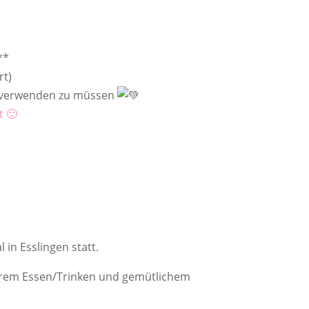
**
rt)
g verwenden zu müssen
t 🙂
n Esslingen statt.
kerem Essen/Trinken und gemütlichem