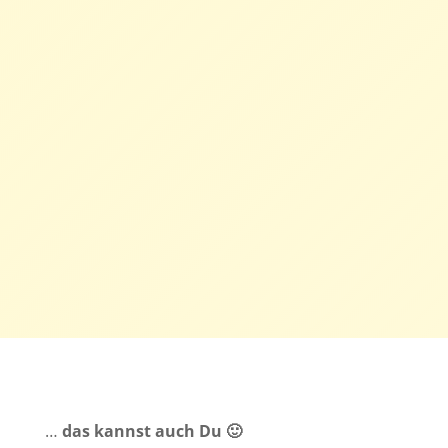
…
das kannst auch Du 🙂