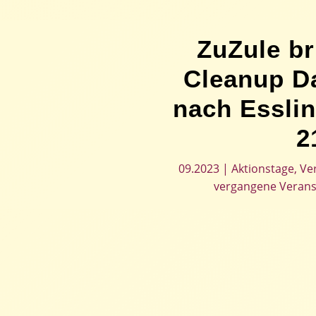
ZuZule br
Cleanup D
nach Essli
2
09.2023
|
Aktionstage
,
Ve
vergangene Verans