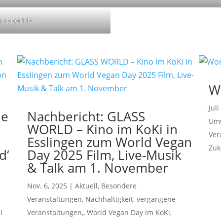
Gruppenbild
W
Juli
le
Nachbericht: GLASS
Um
WORLD – Kino im KoKi in
Ver
Esslingen zum World Vegan
Zuk
d‘
Day 2025 Film, Live-Musik
& Talk am 1. November
Nov. 6, 2025
|
Aktuell
,
Besondere
Veranstaltungen
,
Nachhaltigkeit
,
vergangene
i
Veranstaltungen,
,
World Vegan Day im KoKi
,