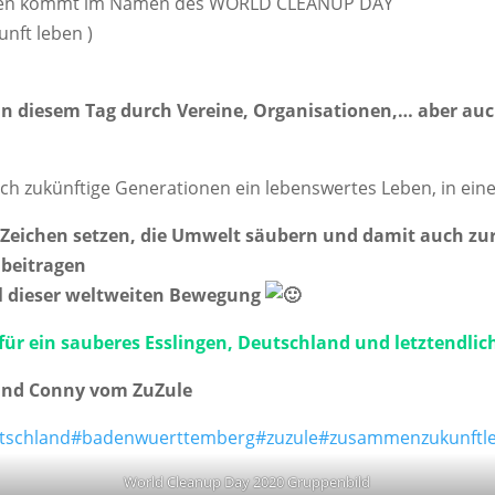
slingen kommt im Namen des WORLD CLEANUP DAY
nft leben )
an diesem Tag durch Vereine, Organisationen,… aber auc
ch zukünftige Generationen ein lebenswertes Leben, in ein
 Zeichen setzen, die Umwelt säubern und damit auch zur
beitragen
eil dieser weltweiten Bewegung
für ein sauberes Esslingen, Deutschland und letztendlic
 und Conny vom ZuZule
tschland
#badenwuerttemberg
#zuzule
#zusammenzukunftl
World Cleanup Day 2020 Gruppenbild