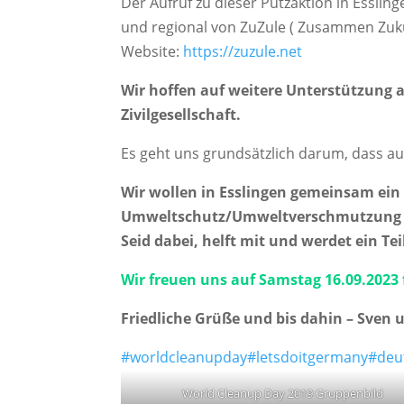
Der Aufruf zu dieser Putzaktion in Es
und regional von ZuZule ( Zusammen Zuku
Website:
https://zuzule.net
Wir hoffen auf weitere Unterstützung 
Zivilgesellschaft.
Es geht uns grundsätzlich darum, dass au
Wir wollen in Esslingen gemeinsam ein
Umweltschutz/Umweltverschmutzung 
Seid dabei, helft mit und werdet ein T
Wir freuen uns auf Samstag 16.09.2023 
Friedliche Grüße und bis dahin – Sven
#worldcleanupday
#letsdoitgermany
#deu
World Cleanup Day 2019 Gruppenbild